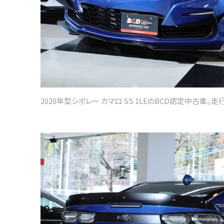
2020年型シボレー カマロ SS 1LEのBCD認定中古車。走