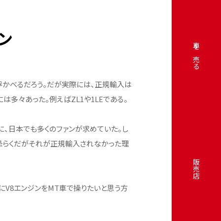
ン
車を売る
かべるだろう。だが実際には、正規輸入は
多々あった。例えばZL1や1LEである。
けに、日本でも多くのファンが求めていた。し
、恐らくだがそれが正規輸入されなかった理
販売店
にV8エンジンをMT車で操りたいと思う方