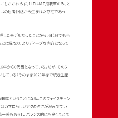
にもかかわらず、1LEはMT搭載車のみ、と
ではの思考回路から生まれた存在であっ
を博したモデルだったことから、6代目でも当
LEとは異なり、よりディープな内容となって
16年から6代目となっている。だが、その6
ジしている（そのまま2023年まで続き生産
の個体ということになる。このフェイスチェン
てはカマロらしいアクの強さが滲みでてい
統一感もあるし、バランス的にも良くまとま