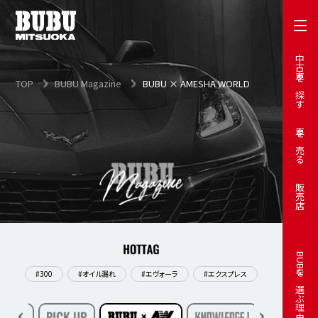
中古車を探す
TOP
BUBU Magazine
BUBU × AMESHA WORLD
車を売る
販売店
BUBUを選ぶ理由
#300
#オイル漏れ
#エヴォーラ
#エクスプレス