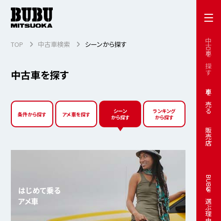
中古車を探す
TOP
中古車検索
シーンから探す
中古車を探す
車を売る
シーン
ランキング
条件から探す
アメ車を探す
から探す
から探す
販売店
BUBUを選ぶ理由
はじめて乗る
アメ車