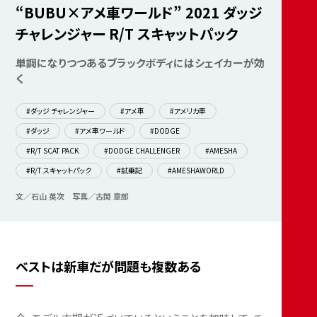
“BUBU×アメ車ワールド” 2021 ダッジ
チャレンジャー R/T スキャットパック
単調になりつつあるブラックボディにはシェイカーが効
く
#ダッジ チャレンジャー
#アメ車
#アメリカ車
#ダッジ
#アメ車ワールド
#DODGE
#R/T SCAT PACK
#DODGE CHALLENGER
#AMESHA
#R/T スキャットパック
#試乗記
#AMESHAWORLD
文／石山 英次
写真／古閑 章郎
ベストは新車だが問題も複数ある