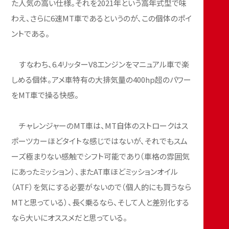
た人気の高い仕様。それを2021年という高年式型で味
わえ、さらに6速MT車であるというのが、この個体のポイ
ントである。
すなわち、6.4リッターV8エンジンをマニュアル車で楽
しめる個体。アメ車特有の大排気量の400hp超のパワー
をMT車で操る快感。
チャレンジャーのMT車は、MT自体のストロークはス
ポーツカーほどタイトな感じではないが、それでもスム
ーズ極まりない感触でシフト可能であり（車格の雰囲気
にあったミッション）、またAT車ほどミッションオイル
（ATF）を気にする必要がないので（個人的にも買うなら
MTと思っている）、長く乗るなら、そして人と差別化する
なら大いにオススメだと思っている。