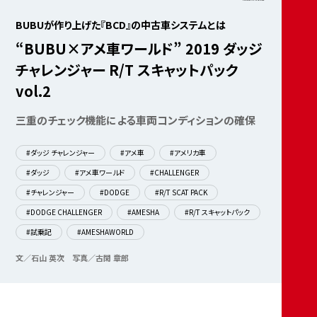
BUBUが作り上げた『BCD』の中古車システムとは
“BUBU×アメ車ワールド” 2019 ダッジ
チャレンジャー R/T スキャットパック
vol.2
三重のチェック機能による車両コンディションの確保
#ダッジ チャレンジャー
#アメ車
#アメリカ車
#ダッジ
#アメ車ワールド
#CHALLENGER
#チャレンジャー
#DODGE
#R/T SCAT PACK
#DODGE CHALLENGER
#AMESHA
#R/T スキャットパック
#試乗記
#AMESHAWORLD
文／石山 英次
写真／古閑 章郎