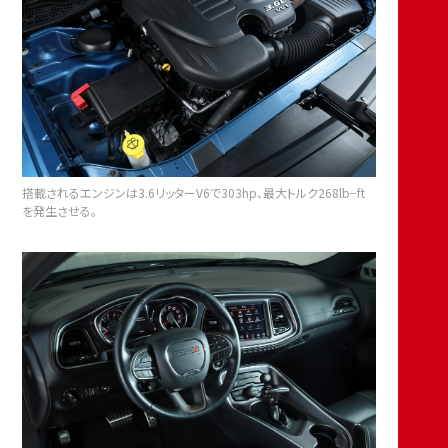
搭載されるエンジンは3.6リッターV6で303hp、最大トルク268lb−ft
を発生させる。