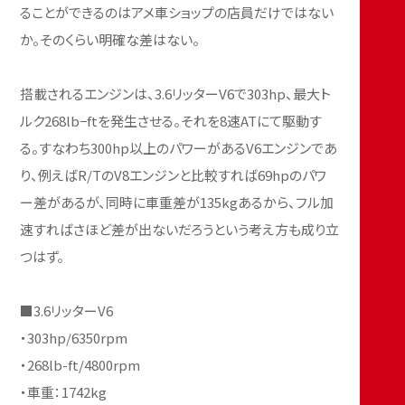
ることができるのはアメ車ショップの店員だけではない
か。そのくらい明確な差はない。
搭載されるエンジンは、3.6リッターV6で303hp、最大ト
ルク268lb−ftを発生させる。それを8速ATにて駆動す
る。すなわち300hp以上のパワーがあるV6エンジンであ
り、例えばR/TのV8エンジンと比較すれば69hpのパワ
ー差があるが、同時に車重差が135kgあるから、フル加
速すればさほど差が出ないだろうという考え方も成り立
つはず。
■3.6リッターV6
・303hp/6350rpm
・268lb-ft/4800rpm
・車重：1742kg