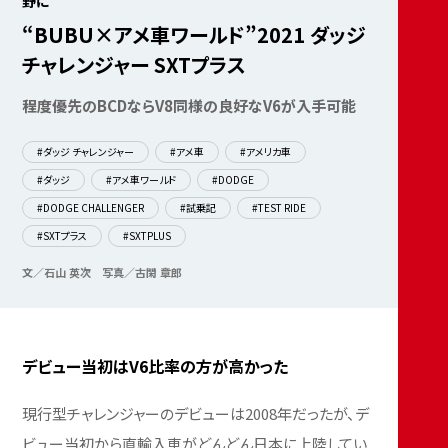
野に
“BUBU×アメ車ワールド”2021 ダッジ
チャレンジャー SXTプラス
程度優先のBCDならV8同様の良好なV6が入手可能
#ダッジ チャレンジャー
#アメ車
#アメリカ車
#ダッジ
#アメ車ワールド
#DODGE
#DODGE CHALLENGER
#試乗記
#TEST RIDE
#SXTプラス
#SXTPLUS
文／石山 英次
写真／古閑 章郎
デビュー当初はV6比率の方が高かった
現行型チャレンジャーのデビューは2008年だったが、デ
ビュー当初から直輸入車がどんどん日本に上陸してい