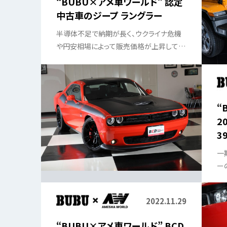
“BUBU×アメ車ワールド” 認定
中古車のジープ ラングラー
半導体不足で納期が長く、ウクライナ危機
や円安相場によって販売価格が上昇してい
るジープラングラー。だが、現行モデルは恐
らくガソリンエンジン搭載モデルの最終型で
はないか。であれば、状態の良い現行型を
入手する方が絶対に得策なのだ。
“
2
3
一
ー
で
手
2022.11.29
“BUBU×アメ車ワールド” BCD