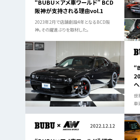
“BUBU×アメ車ワールド” BCD
阪神が支持される理由vol.1
2023年2月で店舗創設4年となるBCD阪
神。その躍進ぶりを取材した。
“
2
ヘ
世
車
る
2022.12.12