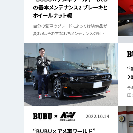
の基本メンテナンス2 ブレーキと
ホイールナット編
自分の愛車のグレードによっては装備品が
変わる。それすなわちメンテナンスの対策
が変わるということである。そんな一例を
取材した。
“
2
今
田
2022.10.14
“BUBU×アメ車ワールド”