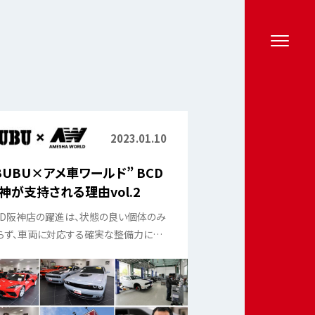
2023.01.10
BUBU×アメ車ワールド” BCD
神が支持される理由vol.2
CD阪神店の躍進は、状態の良い個体のみ
らず、車両に対応する確実な整備力によ
ものでもあった。