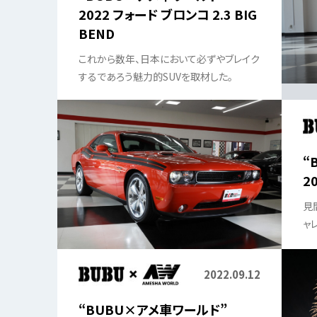
2022 フォード ブロンコ 2.3 BIG
BEND
これから数年、日本において必ずやブレイク
するであろう魅力的SUVを取材した。
“
2
見
ャ
る
は!
2022.09.12
“BUBU×アメ車ワールド”