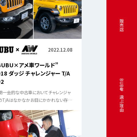
販売店
2022.12.08
BUBU×アメ車ワールド”
018 ダッジ チャレンジャー T/A
92
BUBUを選ぶ理由
期一会的な中古車においてチャレンジャ
のT/Aはなかなかお目にかかれない存在
ある。特にゴーマンゴーといった原色の派
なカラーリングは滅多に出会えない。