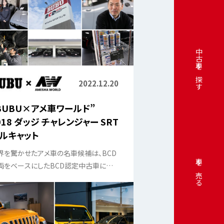
中古車を探す
2022.12.20
BUBU×アメ車ワールド”
018 ダッジ チャレンジャー SRT
ルキャット
界を驚かせたアメ車の名車候補は、BCD
車を売る
両をベースにしたBCD認定中古車にな
とより一層買いやすくなる。