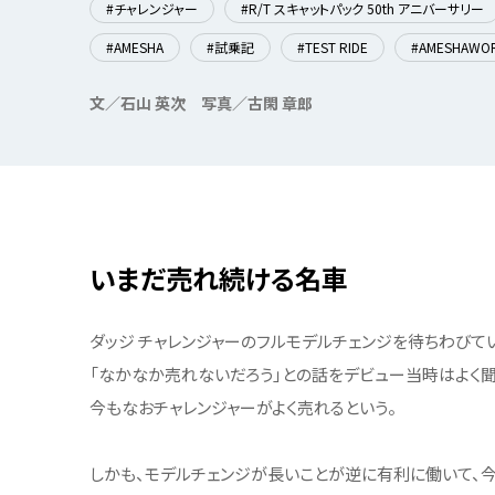
#チャレンジャー
#R/T スキャットパック 50th アニバーサリー
#AMESHA
#試乗記
#TEST RIDE
#AMESHAWO
文／石山 英次
写真／古閑 章郎
いまだ売れ続ける名車
ダッジ チャレンジャーのフルモデルチェンジを待ちわびて
「なかなか売れないだろう」との話をデビュー当時はよく
今もなおチャレンジャーがよく売れるという。
しかも、モデルチェンジが長いことが逆に有利に働いて、今