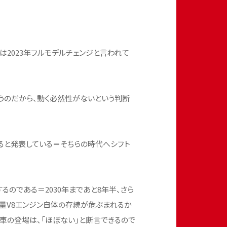
2023年フルモデルチェンジと言われて
。
うのだから、動く必然性がないという判断
させると発表している＝そちらの時代へシフト
るのである＝2030年まであと8年半、さら
気量V8エンジン自体の存続が危ぶまれるか
車の登場は、「ほぼない」と断言できるので