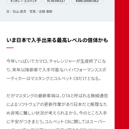
#シボレー コルベット
#CHEVROLET
#AMESHAWORLD
文／石山 英次
写真／古閑 章郎
いま日本で入手出来る最高レベルの個体かも
今年いっぱいでカマロ、チャレンジャーが生産終了にな
り、来年以降新車で入手可能なハイパフォーマンススポ
ーティカーはマスタングとコルベット C8だけとなる。
だがマスタングの最新車両は、OTAと呼ばれる無線通信
によるソフトウェアの更新作業があり日本だと無理なた
め非常に難しい状況が考えられるから、今のところ入手
に不安がつきまとう。コルベット C8に関してはスーパー