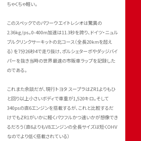
ちゃくちゃ軽い。
このスペックでのパワーウエイトレシオは驚異の
2.36kg/ps。0-400m加速は11.3秒を誇り、ドイツ・ニュル
ブルクリンクサーキットの北コース（全長20kmを超え
る）を7分26秒4で走り抜け、ポルシェターボやダッジバイ
パーを抜き当時の世界最速の市販車ラップを記録した
のである。
これまた余談だが、現行トヨタ スープラはZR1よりもひ
と回り以上小さいボディで車重が1,520キロ。そして
340psの直6エンジンを搭載するが、これと比較するだ
けでもZR1がいかに軽くパワフルかつ速いかが想像でき
るだろう（直6よりもV8エンジンの全長サイズは短くOHV
なのでより低く搭載されている）