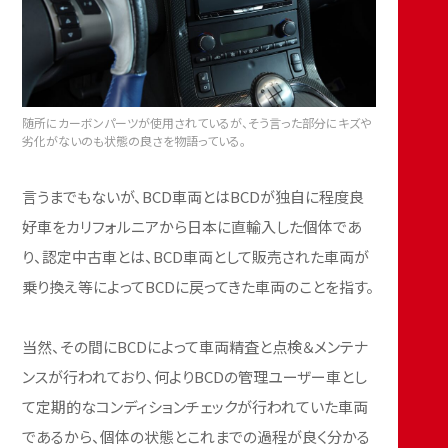
随所にカーボンパーツが使用されているが、そう言った部分にキズや
劣化がないのも状態の良さを物語っている。
言うまでもないが、BCD車両とはBCDが独自に程度良
好車をカリフォルニアから日本に直輸入した個体であ
り、認定中古車とは、BCD車両として販売された車両が
乗り換え等によってBCDに戻ってきた車両のことを指す。
当然、その間にBCDによって車両精査と点検＆メンテナ
ンスが行われており、何よりBCDの管理ユーザー車とし
て定期的なコンディションチェックが行われていた車両
であるから、個体の状態とこれまでの過程が良く分かる