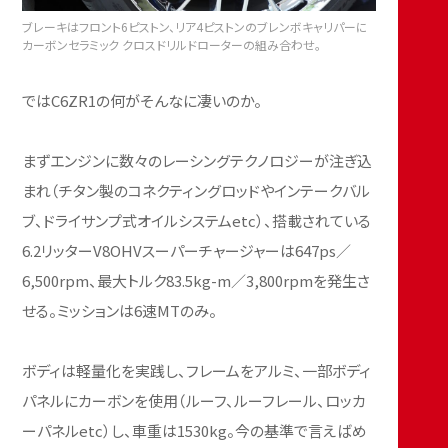
ブレーキはフロント6ピストン、リア4ピストンのブレンボキャリパーに
カーボンセラミック クロスドリルドローターの組み合わせ。
ではC6ZR1の何がそんなに凄いのか。
まずエンジンに数々のレーシングテクノロジーが注ぎ込
まれ（チタン製のコネクティングロッドやインテークバル
ブ、ドライサンプ式オイルシステムetc）、搭載されている
6.2リッターV8OHVスーパーチャージャーは647ps／
6,500rpm、最大トルク83.5kg-m／3,800rpmを発生さ
せる。ミッションは6速MTのみ。
ボディは軽量化を実践し、フレームをアルミ、一部ボディ
パネルにカーボンを使用（ルーフ、ルーフレール、ロッカ
ーパネルetc）し、車重は1530kg。今の基準で言えばめ