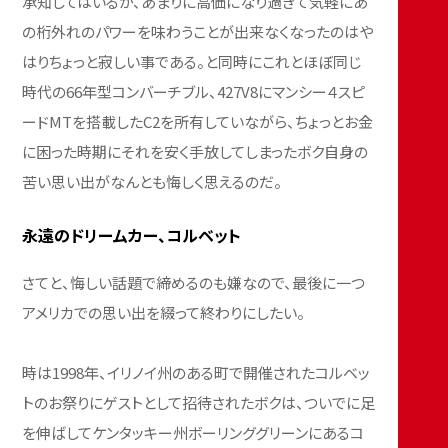
承知してはいるが、あまりに高価になり過ぎて気軽にあ
の桁外れのパワーを味わうことが出来なくなったのはや
はりちょっと寂しい事である。と同時にこれとほぼ同じ
時代の66年型コンバーチブル、427V8にマンシー４スピ
ードMTを搭載したC2を所有していながら、ちょっとお金
に困った時期にそれを安く手放してしまったボク自身の
苦い思い出がなんとも悔しく思えるのだ。
永遠のドリームカー、コルベット
さてと、悔しい話題で締めるのも嫌なので、最後に一つ
アメリカでの思い出を綴って終わりにしたい。
時は1998年、イリノイ州のある町で開催されたコルベッ
トのお祭りにゲストとして招待されたボクは、ついでに足
を伸ばしてケンタッキー州ボーリンググリーンにあるコ