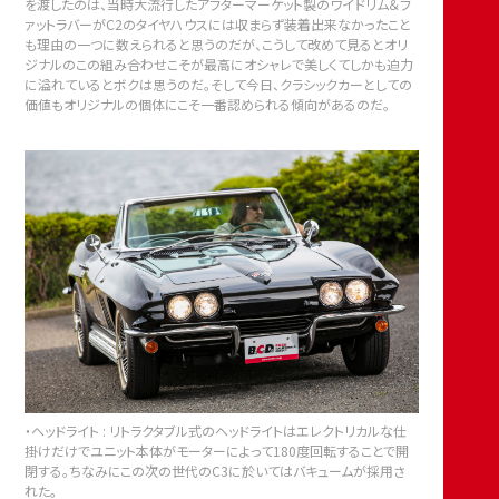
を渡したのは、当時大流行したアフターマーケット製のワイドリム＆フ
ァットラバーがC2のタイヤハウスには収まらず装着出来なかったこと
も理由の一つに数えられると思うのだが、こうして改めて見るとオリ
ジナルのこの組み合わせこそが最高にオシャレで美しくてしかも迫力
に溢れているとボクは思うのだ。そして今日、クラシックカーとしての
価値もオリジナルの個体にこそ一番認められる傾向があるのだ。
・ヘッドライト : リトラクタブル式のヘッドライトはエレクトリカルな仕
掛けだけでユニット本体がモーターによって180度回転することで開
閉する。ちなみにこの次の世代のC3に於いてはバキュームが採用さ
れた。