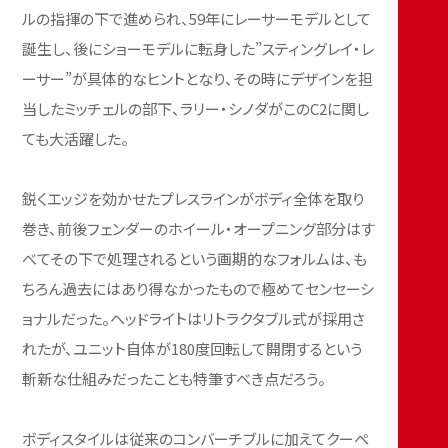
ルの指揮の下で進められ、59年にレーサーモデルとして
誕生し、後にショーモデルに転身した”スティングレイ・レ
ーサー”が具体的なヒントとなり、その時にデザインを担
当したミッチェルの部下、ラリー・シノダがこのC2に関し
ても大活躍した。
鋭くエッジを効かせたプレスラインがボディ全体を取り
巻き、前後フェンダーのホイール・オープニング部分はす
べてその下で処理されるという画期的なフォルムは、も
ちろん過去にはあり得なかったもので極めてセンセーシ
ョナルだった。ヘッドライトはリトラクタブル式が採用さ
れたが、ユニット自体が180度回転して開閉するという
斬新な仕組みだったことも特筆すべき点だろう。
ボディスタイルは従来のコンバーチブルに加えてクーぺ