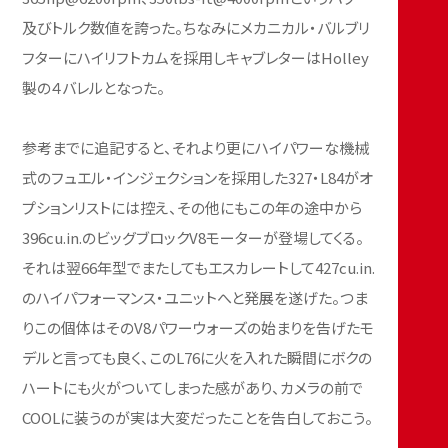
及びトルク数値を誇った。ちなみにメカニカル・バルブリ
フターにハイリフトカムを採用しキャブレターはHolley
製の４バレルとなった。
参考までに追記すると、それより更にハイパワーな機械
式のフュエル・インジェクションを採用した327・L84がオ
プションリストには控え、その他にもこの年の途中から
396cu.in.のビッグブロックV8モーターが登場してくる。
それは翌66年型でまたしてもエスカレートして427cu.in.
のハイパフォーマンス・ユニットへと発展を遂げた。つま
りこの個体はそのV8パワーウォーズの始まりを告げたモ
デルと言っても良く、このL76に火を入れた瞬間にボクの
ハートにも火がついてしまった感があり、カメラの前で
COOLに装うのが実は大変だったことを告白しておこう。