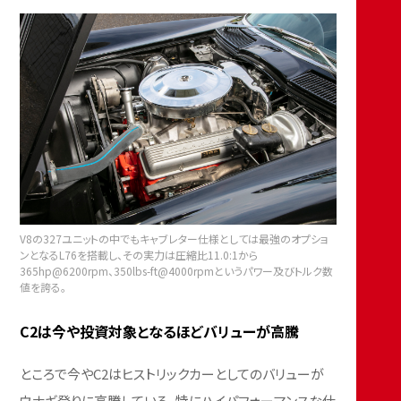
V8の327ユニットの中でもキャブレター仕様としては最強のオプショ
ンとなるL76を搭載し、その実力は圧縮比11.0:1から
365hp@6200rpm、350lbs-ft@4000rpmというパワー及びトルク数
値を誇る。
C2は今や投資対象となるほどバリューが高騰
ところで今やC2はヒストリックカーとしてのバリューが
ウナギ登りに高騰している。特にハイパフォーマンスな仕