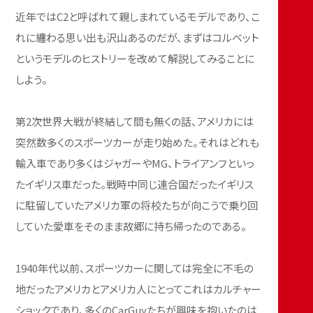
近年ではC2と呼ばれて親しまれているモデルであり、こ
れに纏わる思い出も沢山あるのだが、まずはコルベット
というモデルのヒストリーを改めて解説してみることに
しよう。
第2次世界大戦が終結して間も無くの話、アメリカには
突然数多くのスポーツカーが走り始めた。それはどれも
輸入車であり多くはジャガーやMG、トライアンフといっ
たイギリス車だった。戦時中同じ連合国だったイギリス
に駐留していたアメリカ軍の将校たちが向こうで乗り回
していた愛車をそのまま故郷に持ち帰ったのである。
1940年代以前、スポーツカーに関しては完全に不毛の
地だったアメリカとアメリカ人にとってこれはカルチャー
ショックであり、多くのCarGuyたちが興味を抱いたのは