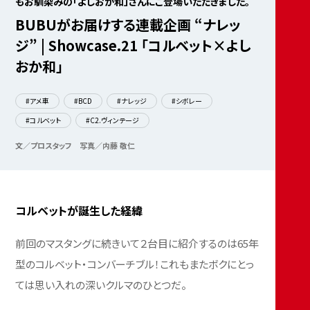
もお馴染みの「よしおか和」さんにご登場いただきました。
BUBUがお届けする連載企画 “ナレッ
ジ” | Showcase.21 「コルベット×よし
おか和」
#アメ車
#BCD
#ナレッジ
#シボレー
#コルベット
#C2.ヴィンテージ
文／プロスタッフ
写真／内藤 敬仁
コルベットが誕生した経緯
前回のマスタングに続きいて２台目に紹介するのは65年
型のコルベット・コンバーチブル！これもまたボクにとっ
ては思い入れの深いクルマのひとつだ。