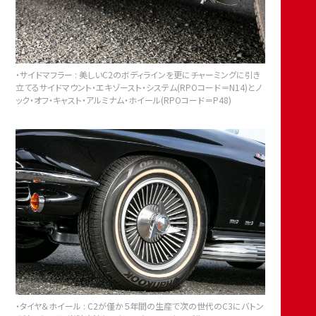
・サイドマフラー : 美しいC2のボディラインを更にチャーミングに引き
立てるサイドマウント・エキゾースト・システム(RPOコード＝N14)とノ
ック・オフ・キャスト・アルミナム・ホイール(RPOコード＝P48)
・タイヤ＆ホイール : C2が僅か５年間の生産で次の世代のC3にバトン