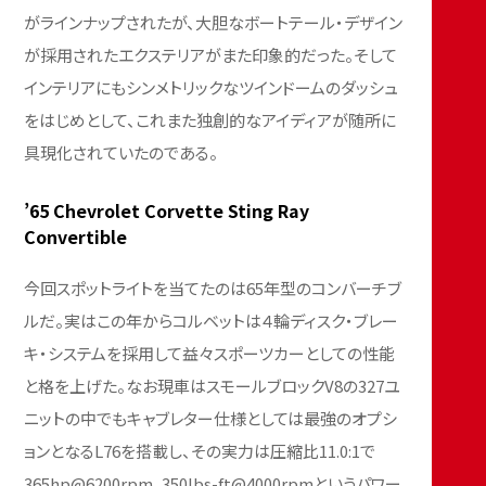
がラインナップされたが、大胆なボートテール・デザイン
が採用されたエクステリアがまた印象的だった。そして
インテリアにもシンメトリックなツインドームのダッシュ
をはじめとして、これまた独創的なアイディアが随所に
具現化されていたのである。
’65 Chevrolet Corvette Sting Ray
Convertible
今回スポットライトを当てたのは65年型のコンバーチブ
ルだ。実はこの年からコルベットは４輪ディスク・ブレー
キ・システムを採用して益々スポーツカーとしての性能
と格を上げた。なお現車はスモールブロックV8の327ユ
ニットの中でもキャブレター仕様としては最強のオプシ
ョンとなるL76を搭載し、その実力は圧縮比11.0:1で
365hp@6200rpm、350lbs-ft@4000rpmというパワー