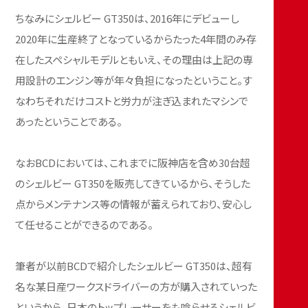
ちなみにシェルビー GT350は、2016年にデビューし
2020年に生産終了となっているからたった4年間のみ存
在したスペシャルモデルともいえ、その理由は上記の専
用設計のエンジン等が年々負担になったということ。す
なわちそれだけコストと労力が注ぎ込まれたマシンで
あったということである。
なおBCDにおいては、これまでに阪神店を含め30台超
のシェルビー GT350を販売してきているから、そうした
点からメンテナンス等の情報が蓄えられており、安心し
て任せることができるのである。
筆者が以前BCDで紹介したシェルビー GT350は、超有
名な某日産ワークスドライバーの方が購入されていった
というから、日本のトップレーサーをも唸らせるシェルビ