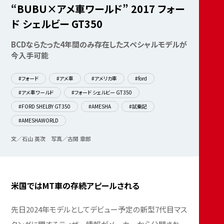
“BUBU×アメ車ワールド” 2017 フォー
ド シェルビー GT350
BCDならたった4年間のみ存在したスペシャルモデルが
今入手可能
#フォード
#アメ車
#アメリカ車
#ford
#アメ車ワールド
#フォード シェルビー GT350
#FORD SHELBY GT350
#AMESHA
#試乗記
#AMESHAWORLD
文／石山 英次
写真／古閑 章郎
米国ではMT車の存続アピールされる
先日2024年モデルとしてデビュー予定の新型7代目マス