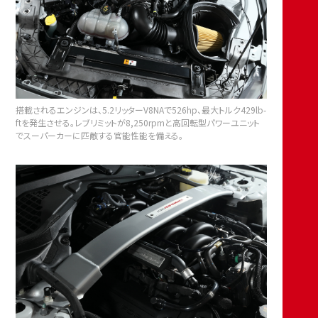
搭載されるエンジンは、5.2リッターV8NAで526hp、最大トルク429lb-
ftを発生させる。レブリミットが8,250rpmと高回転型パワーユニット
でスーパーカーに匹敵する官能性能を備える。