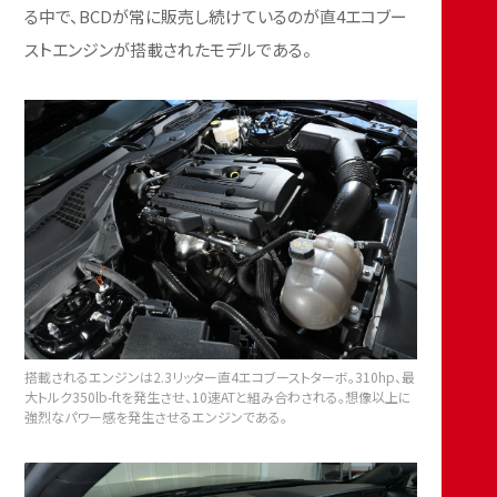
る中で、BCDが常に販売し続けているのが直4エコブー
ストエンジンが搭載されたモデルである。
搭載されるエンジンは2.3リッター直4エコブーストターボ。310hp、最
大トルク350lb-ftを発生させ、10速ATと組み合わされる。想像以上に
強烈なパワー感を発生させるエンジンである。