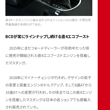
直4ターボエンジンに組み合わされるミッションは10速AT。今現在世
界最高峰の多段化ATである。
BCDが常にラインナップし続ける直4エコブースト
2015年にまだフォードディーラーが存命中だった頃
に発売が開始された直4エコブーストエンジンを搭載し
たマスタング。
2018年にマイナーチェンジが行われ、デザインの若干
の変更と搭載エンジンのトルクアップ、そして6速ATから
10速ATへの変更が行われ、その頃まではこの直4エンジ
ンを搭載したマスタングは日本の各ショップでも直輸入
され販売されていた。