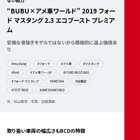
ない能力
“BUBU×アメ車ワールド” 2019 フォー
ド マスタング 2.3 エコブースト プレミア
ム
安価な骨抜きモデルではないから積極的に選ぶ価値あ
り
#mustang
#フォード
#アメ車
#マスタング
#ford
#アメ車ワールド
#FORD MUSTANG
#フォード マスタング
#AMESHA
#試乗記
#TEST RIDE
#AMESHAWORLD
文／石山英次
写真／古閑章郎
取り扱い車両の幅広さもBCDの特徴