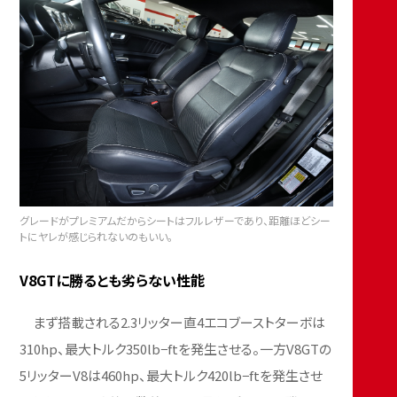
グレードがプレミアムだからシートはフルレザーであり、距離ほどシー
トにヤレが感じられないのもいい。
V8GTに勝るとも劣らない性能
まず搭載される2.3リッター直4エコブーストターボは
310hp、最大トルク350lb−ftを発生させる。一方V8GTの
5リッターV8は460hp、最大トルク420lb−ftを発生させ