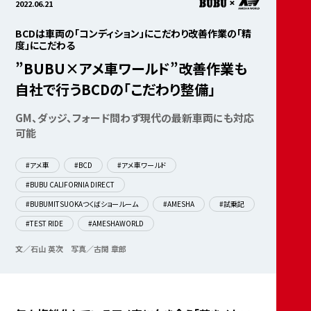
2022.06.21
BCDは車両の「コンディション」にこだわり改善作業の「精
度」にこだわる
”BUBU×アメ車ワールド”改善作業も
自社で行うBCDの「こだわり整備」
GM、ダッジ、フォード問わず現代の最新車両にも対応
可能
#アメ車
#BCD
#アメ車ワールド
#BUBU CALIFORNIA DIRECT
#BUBUMITSUOKAつくばショールーム
#AMESHA
#試乗記
#TEST RIDE
#AMESHAWORLD
文／石山 英次
写真／古閑 章郎