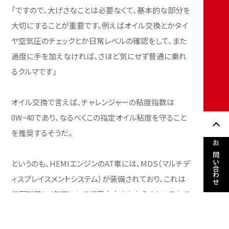
「ですので、大げさなことは必要なくて、基本的な部分を
大切にすることが重要です。例えばオイル交換とかタイ
ヤ空気圧のチェックとか日常レベルの確認をして、また
過度に手を加えなければ、さほど気にせず普通に乗れ
るクルマです」
オイル交換で言えば、チャレンジャーの粘度指数は
0W−40であり、なるべくこの指定オイル粘度を守ること
を推奨するそうだ。
お問い合わせ
というのも、HEMIエンジンのAT車には、MDS（マルチデ
ィスプレイスメントシステム）が装備されており、これは
低回転時に4気筒にして燃費向上をもたらすシステムで
あるのだが、これらは油圧で動作しているから極端に粘
度指数を変えてしまうと異常を感じチェックランプが点