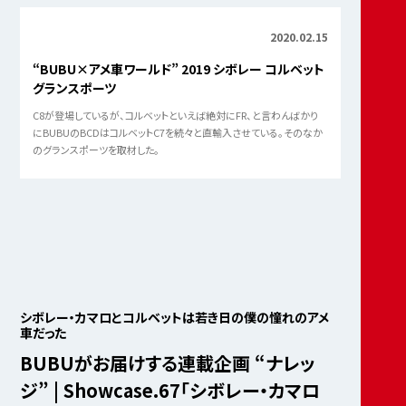
2020.06.24
“BUBU×アメ車ワールド” 2018 シボレー コルベット
Z51
セラミックマトリックスグレーメタリックは、正規ディーラー車での通
常カラー設定がなく、アメリカ直輸入車ならではのボディカラーであ
り、C7に抜群に似合うカラーのひとつだった。
2020.02.15
“BUBU×アメ車ワールド” 2019 シボレー コルベット
グランスポーツ vol.2
C8が登場しているが、コルベットといえば絶対にFR、と言わんばかり
にBUBUのBCDはコルベットC7を続々と直輸入させている。そのなか
のグランドスポーツを取材した。