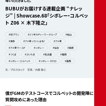
場いただきました。
BUBUがお届けする連載企画 “ナレッ
ジ” | Showcase.68「シボレー・コルベッ
ト Z06 × 木下隆之」
#60プラン
#ミツオカディーラーグループ
#桜山
#博多
#アメ車っていいよね！
#アメ車
#アメ車ワールド
#シボレー
#仙台
#高崎
#つくば
#さいたま
#名古屋
#福岡
#シボレー コルベット
#シボレー カマロ
#葛西
文／プロスタッフ
写真／内藤 敬仁
僕がGMのテストコースでコルベットの開発陣に
質問攻めにあった理由