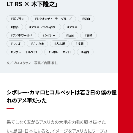
2020.02.15
“BUBU×アメ車ワールド” 2019 シボレー コルベット
グランスポーツ
C8が登場しているが、コルベットといえば絶対にFR、と言わんばかり
にBUBUのBCDはコルベットC7を続々と直輸入させている。そのなか
のグランスポーツを取材した。
シボレー・カマロとコルベットは若き日の僕の憧れのアメ
車だった
BUBUがお届けする連載企画 “ナレッ
ジ” | Showcase.67「シボレー・カマロ