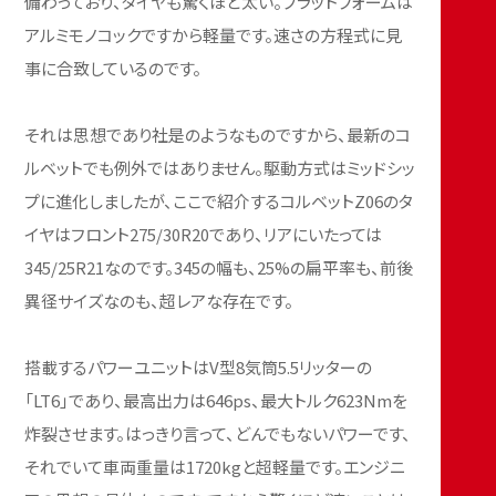
備わっており、タイヤも驚くほど太い。ブラットフォームは
アルミモノコックですから軽量です。速さの方程式に見
事に合致しているのです。
それは思想であり社是のようなものですから、最新のコ
ルベットでも例外ではありません。駆動方式はミッドシッ
プに進化しましたが、ここで紹介するコルベットZ06のタ
イヤはフロント275/30R20であり、リアにいたっては
345/25R21なのです。345の幅も、25%の扁平率も、前後
異径サイズなのも、超レアな存在です。
搭載するパワーユニットはV型8気筒5.5リッターの
「LT6」であり、最高出力は646ps、最大トルク623Nmを
炸裂させます。はっきり言って、どんでもないパワーです、
それでいて車両重量は1720kgと超軽量です。エンジニ