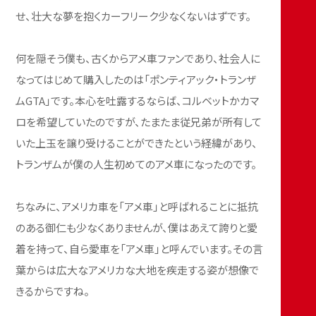
LT RS × 木下隆之」
#60プラン
#ミツオカディーラーグループ
#桜山
#博多
#アメ車っていいよね！
#アメ車
#アメ車ワールド
#シボレー
#仙台
#高崎
#つくば
#さいたま
#名古屋
#福岡
#シボレー コルベット
#シボレー カマロ
#葛西
文／プロスタッフ
写真／内藤 敬仁
シボレー・カマロとコルベットは若き日の僕の憧
れのアメ車だった
果てしなく広がるアメリカの大地を力強く駆け抜けた
い。島国・日本にいると、イメージをアメリカにワープさ