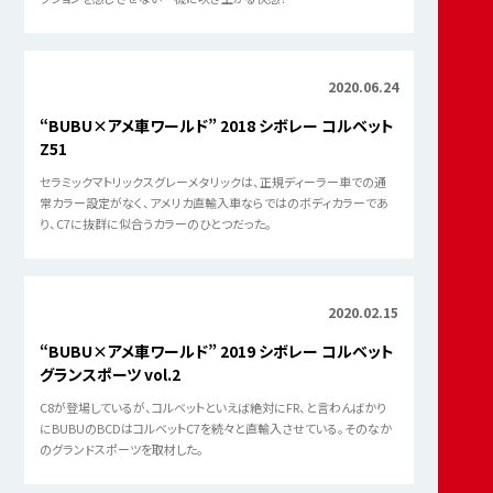
Showcase.59「シボレーコルベットコンバーチブル
×よしおか和」
この度、お邪魔したのはBUBU横浜店、筆者のお目当ては1969年型の
シボレー・コルベット・コンバーチブルである。
2023.02.27
“BUBU×アメ車ワールド” 2023 シボレー コルベット
C8 2LT
カマロに続き、コルベットの最新モデルにも試乗してみた。
2023.01.20
BUBUがお届けする連載企画”ナレッジ” |
Showcase.55「シボレー・コルベット×松田秀士」
極低回転域から湧き出るようなトルク感！しかもトップエンドまでフリ
クションを感じさせない一機に吹き上がる快感！