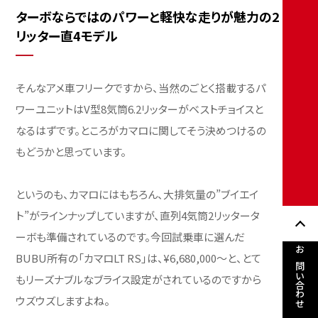
せ、壮大な夢を抱くカーフリーク少なくないはずです。
何を隠そう僕も、古くからアメ車ファンであり、社会人に
なってはじめて購入したのは「ポンティアック・トランザ
ムGTA」です。本心を吐露するならば、コルベットかカマ
ロを希望していたのですが、たまたま従兄弟が所有して
いた上玉を譲り受けることができたという経緯があり、
トランザムが僕の人生初めてのアメ車になったのです。
ちなみに、アメリカ車を「アメ車」と呼ばれることに抵抗
のある御仁も少なくありませんが、僕はあえて誇りと愛
着を持って、自ら愛車を「アメ車」と呼んでいます。その言
お問い合わせ
葉からは広大なアメリカな大地を疾走する姿が想像で
きるからですね。