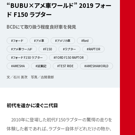
“BUBU×アメ車ワールド” 2019 フォー
ド F150 ラプター
BCDにて取り扱う程度良好車を発見
#フォード
#アメ車
#アメリカ車
#ford
#アメ車ワールド
#F150
#ラプター
#RAPTOR
#フォード F150 ラプター
#FORD F150 RAPTOR
#AMESHA
#試乗記
#TEST RIDE
#AMESHAWORLD
文／石川 英次
写真／古閑章郎
初代を遥かに凌ぐ二代目
2010年に登場した初代F150ラプターの驚愕の走りを
体験した者であれば、ラプター自体がどれだけの物か、