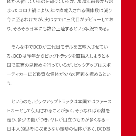
体が入荷しているのを知っているが、2020年前後から始
まったコロナ禍により、年々直輸入される個体数は減り
今に至るわけだが、実はすでに三代目がデビューしてお
り、そろそろ日本にも数台上陸するという状況である。
そんな中でBCDが二代目モデルを直輸入させてい
る。BCDは昨年からビッグトラックを直輸入しようと本
国で車両の見極めを行っているが、ピックアップはスポ
ーティカーほど良質な個体が少なく困難を極めるとい
う。
というのも、ピックアップトラックは本国ではファース
トカーとして使用されることが多く、そうなれば距離を
走り、多少の傷がつき、ヤレが目立つものが多くなる＝
日本人的思考に収まらない範疇の個体が多く、BCD基