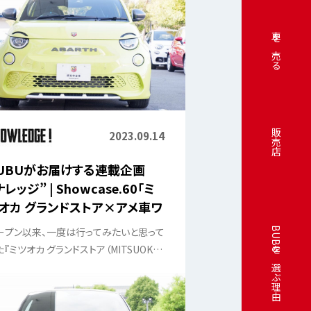
車を売る
販売店
2023.09.14
UBUがお届けする連載企画
ナレッジ” | Showcase.60「ミ
オカ グランドストア×アメ車ワ
ルド」
BUBUを選ぶ理由
ープン以来、一度は行ってみたいと思って
た『ミツオカ グランドストア（MITSUOKA
and store）』を取材して来ました！