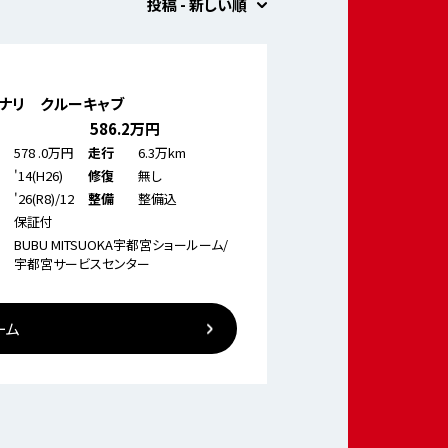
投稿 - 新しい順
デナリ クルーキャブ
586
.2万円
578
.0万円
6.3万km
走行
'14(H26)
無し
修復
'26(R8)/12
整備込
整備
保証付
BUBU MITSUOKA宇都宮ショールーム/
宇都宮サービスセンター
ーム