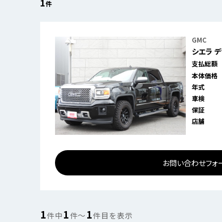
1
件
GMC
シエラ 
支払総額
本体価格
年式
車検
保証
店舗
お問い合わせフォ
1
1
1
件中
件〜
件目を表示