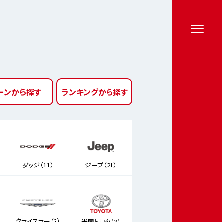
ーン
から探す
ランキング
から探す
ダッジ（11）
ジープ（21）
クライスラー（3）
米国トヨタ（3）