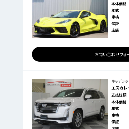
本体価格
年式
車検
保証
店舗
お問い合わせフォ
キャデラッ
エスカレー
支払総額
本体価格
年式
車検
保証
店舗