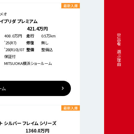
最新入庫
メオ
 イブリダ プレミアム
421
.4万円
408
.0万円
0.5万km
走行
BUBUを選ぶ理由
'25(R7)
無し
修復
'28(R10)/07
整備込
整備
保証付
MITSUOKA横浜ショールーム
ーム
最新入庫
ト シルバー フレイム シリーズ
1360
.0万円