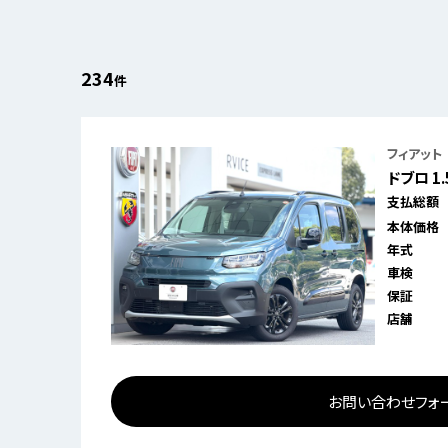
234
件
フィアット
ドブロ 1
支払総額
本体価格
年式
車検
保証
店舗
お問い合わせフォ