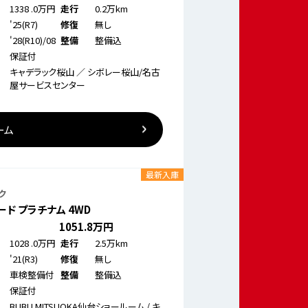
1338
.0万円
0.2万km
走行
'25(R7)
無し
修復
'28(R10)/08
整備込
整備
保証付
キャデラック桜山 ／ シボレー桜山/名古
屋サービスセンター
ーム
最新入庫
ク
ド プラチナム 4WD
1051
.8万円
1028
.0万円
2.5万km
走行
'21(R3)
無し
修復
車検整備付
整備込
整備
保証付
BUBU MITSUOKA仙台ショールーム / キ