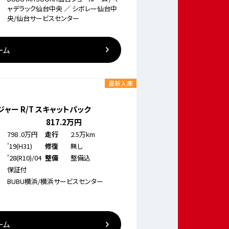
ャデラック仙台中央 ／ シボレー仙台中
央/仙台サービスセンター
ーム
最新入庫
ャー R/T スキャットパック
817
.2万円
798
.0万円
2.5万km
走行
'19(H31)
無し
修復
'28(R10)/04
整備込
整備
保証付
BUBU横浜/横浜サービスセンター
ーム