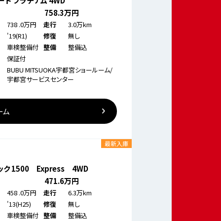
ド プラチナム 4WD
758
.3万円
738
.0万円
3.0万km
走行
'19(R1)
無し
修復
車検整備付
整備込
整備
保証付
BUBU MITSUOKA宇都宮ショールーム/
宇都宮サービスセンター
ーム
最新入庫
ク 1500 Express 4WD
471
.6万円
458
.0万円
6.3万km
走行
'13(H25)
無し
修復
車検整備付
整備込
整備