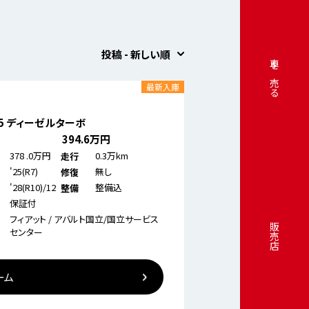
投稿 - 新しい順
車を売る
最新入庫
.5 ディーゼルターボ
394
.6万円
378
.0万円
0.3万km
走行
'25(R7)
無し
修復
'28(R10)/12
整備込
整備
保証付
フィアット / アバルト国立/国立サービス
販売店
センター
ーム