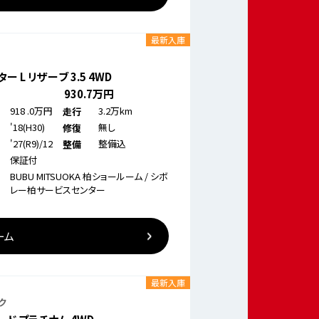
最新入庫
ー L リザーブ 3.5 4WD
930
.7万円
918
.0万円
3.2万km
走行
'18(H30)
無し
修復
'27(R9)/12
整備込
整備
保証付
BUBU MITSUOKA 柏ショールーム / シボ
レー柏サービスセンター
ーム
最新入庫
ク