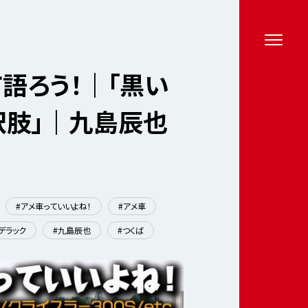
語ろう！｜「黒い
択肢」｜九島辰也
#アメ車っていいよね！
#アメ車
デラック
#九島辰也
#つくば