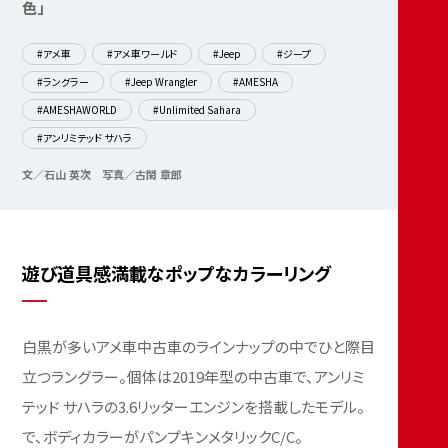
色」
#アメ車
#アメ車ワールド
#Jeep
#ジープ
#ラングラー
#Jeep Wrangler
#AMESHA
#AMESHAWORLD
#Unlimited Sahara
#アンリミテッド サハラ
文／石山 英次
写真／古閑 章郎
遊び道具感満載なポップなカラーリング
白黒が多いアメ車中古車のラインナップの中でひと際目
立つラングラー。個体は2019年型の中古車で、アンリミ
テッド サハラの3.6リッターエンジンを搭載したモデル。
で、ボディカラーがパンプキンメタリックC/C。