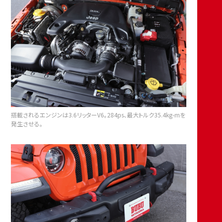
搭載されるエンジンは3.6リッターV6。284ps、最大トルク35.4kg-mを
発生させる。