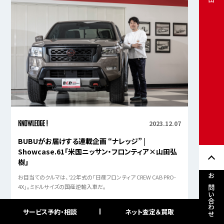
2023.12.07
BUBUがお届けする連載企画 “ナレッジ” |
Showcase.61「米国ニッサン・フロンティア×山田弘
樹」
お目当てのクルマは、'22年式の「日産フロンティア CREW CAB PRO-
お問い合わせ
4X」。ミドルサイズの国産逆輸入車だ。
サービス予約・相談
ネット査定＆買取