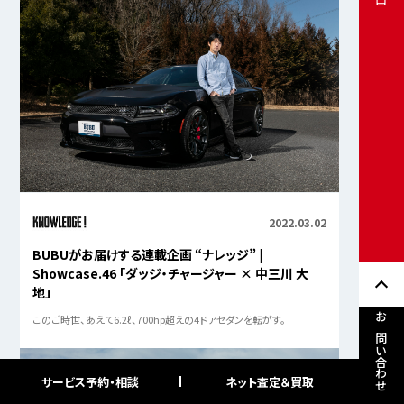
2022.03.02
BUBUがお届けする連載企画 “ナレッジ” |
Showcase.46 「ダッジ・チャージャー × 中三川 大
地」
このご時世、あえて6.2ℓ、700hp超えの4ドアセダンを転がす。
お問い合わせ
サービス予約・相談
ネット査定＆買取