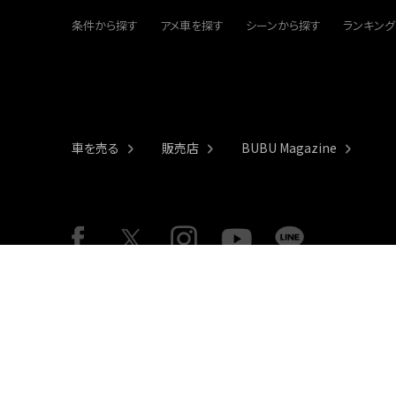
条件から探す
アメ車を探す
シーンから探す
ランキング
車を売る
販売店
BUBU Magazine
サイトポリシー
個人情報保護基本方針
グループリンク
金融商品勧誘方針