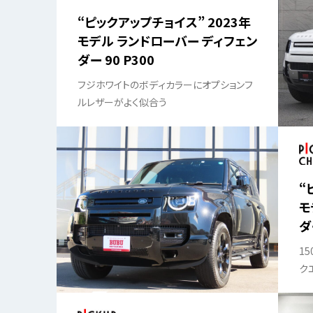
“ピックアップチョイス” 2023年
モデル ランドローバー ディフェン
ダー 90 P300
フジホワイトのボディカラーにオプションフ
ルレザーがよく似合う
“
モ
ダ
ル
1
ク