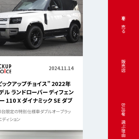
車を売る
販売店
2024.11.14
ピックアップチョイス” 2022年
デル ランドローバー ディフェン
ー 110 X ダイナミック SE ダブ
BUBUを選ぶ理由
オー ブラックエディション
50台限定の特別仕様車ダブルオーブラッ
エディション