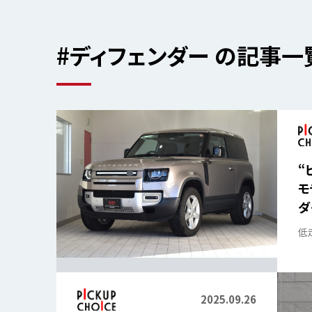
#ディフェンダー の記事一
“
モ
ダ
シ
低
2025.09.26