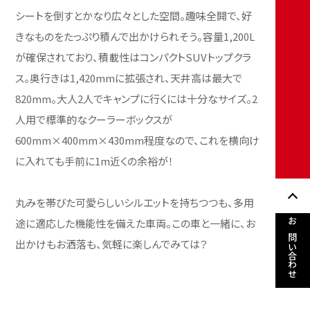
シートを倒すとかなり広々とした空間。趣味全開で、好
きなものをたっぷり積んで出かけられそう。容量1,200L
が確保されており、積載性はコンパクトSUVトップクラ
ス。奥行きは1,420mmに拡張され、天井高は最大で
820mm。大人2人でキャンプに行くには十分なサイズ。2
人用で標準的なクーラーボックスが
600mm×400mm×430mm程度なので、これを横向け
に入れても手前に1m近くの余裕が！
丸みを帯びた可愛らしいシルエットを持ちつつも、多用
途に適応した機能性を備えた車両。この車と一緒に、お
お問い合わせ
出かけもお洒落も、気軽に楽しんでみては？
こちらの車両は現在、FIAT/ABARTH国立にて取り扱っ