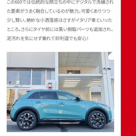
この600では伝統的な顔立ちの中にデジタルで洗練され
た要素がうまく融合しているのが魅力。可愛くありつつ
少し賢い、絶妙な小洒落感はさすがイタリア車といった
ところ。さらにタイヤ前には黒い樹脂パーツも追加され、
泥汚れを気にせず乗れて砂利道でも安心！