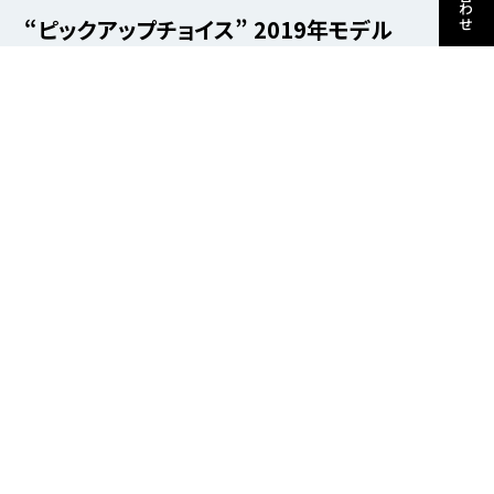
“ピックアップチョイス” 2019年モデル
メルセデスAMG E53 4マチックプラス
4WD
#43 4MATIC+ 4WD
#4マチックプラス 4WD
#MERCEDESAMG
#MERCEDESAMG E53
#pickupchoice
#ピックアップチョイス
#ピックアップ
ピックアップチョイスとしてご紹介するのは「2019年モデ
ル メルセデスAMG E53 4マチックプラス 4WD」です。
ボディカラーはオブシディアンブラック、インテリアはブラ
ックレザーです。