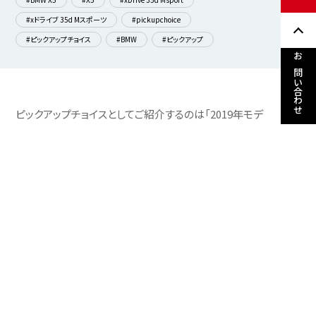
#xドライブ 35d Mスポーツ
#pickupchoice
#ピックアップチョイス
#BMW
#ピックアップ
お問い合わせ
ピックアップチョイスとしてご紹介するのは「2019年モデ
ルBMW X5 Xドライブ 35d Mスポーツ」です。
ボディカラーは真っ黒なブラックサファイアで、上品な色
合いのブラウン系のレザーが高級感を醸し出していま
す。
全長4,935mm、全幅2,005mm、全高1,770mm、ホイー
ルベース2,975mm。