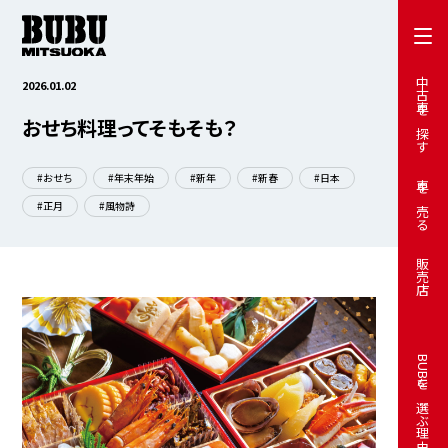
中古車を探す
2026.01.02
おせち料理ってそもそも？
#おせち
#年末年始
#新年
#新春
#日本
車を売る
#正月
#風物詩
販売店
BUBUを選ぶ理由