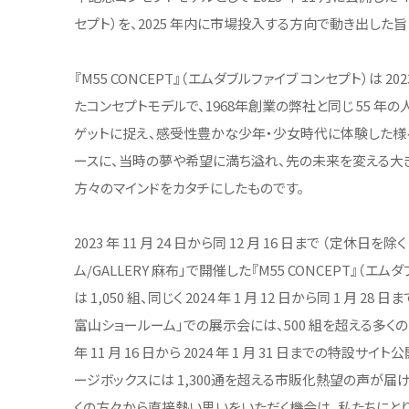
セプト）を、2025 年内に市場投入する方向で動き出した
『M55 CONCEPT』（エムダブルファイブ コンセプト）は 20
たコンセプトモデルで、1968年創業の弊社と同じ 55 年
ゲットに捉え、感受性豊かな少年・少女時代に体験した様々
ースに、当時の夢や希望に満ち溢れ、先の未来を変える大
方々のマインドをカタチにしたものです。
2023 年 11 月 24 日から同 12 月 16 日まで （定休日を除
ム/GALLERY 麻布」で開催した『M55 CONCEPT』（
は 1,050 組、同じく 2024 年 1 月 12 日から同 1 月 28
富山ショールーム」での展示会には、500 組を超える多くの
年 11 月 16 日から 2024 年 1 月 31 日までの特
ージボックスには 1,300通を超える市販化熱望の声が届
くの方々から直接熱い思いをいただく機会は、私たちにと