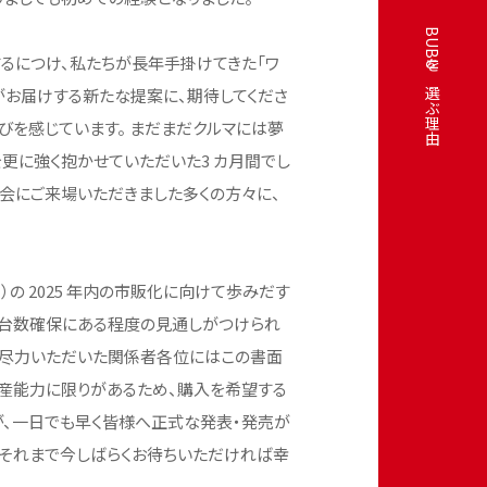
BUBUを選ぶ理由
るにつけ、私たちが長年手掛けてきた「ワ
がお届けする新たな提案に、期待してくださ
びを感じています。 まだまだクルマには夢
を更に強く抱かせていただいた3 カ月間でし
会にご来場いただきました多くの方々に、
プト）の 2025 年内の市販化に向けて歩みだす
能台数確保にある程度の見通しがつけられ
ご尽力いただいた関係者各位にはこの書面
生産能力に限りがあるため、購入を希望する
、一日でも早く皆様へ正式な発表・発売が
、それまで今しばらくお待ちいただければ幸