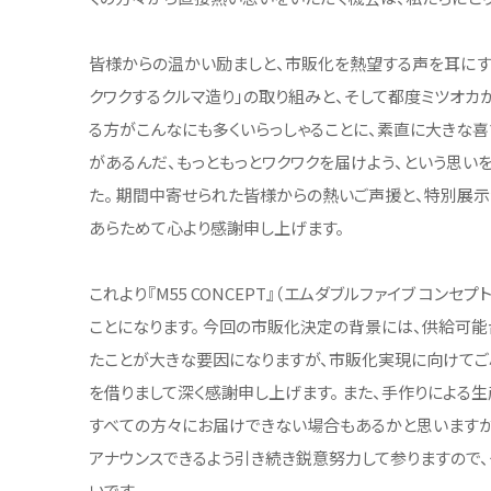
皆様からの温かい励ましと、市販化を熱望する声を耳にす
クワクするクルマ造り」の取り組みと、そして都度ミツオカ
る方がこんなにも多くいらっしゃることに、素直に大きな喜
があるんだ、もっともっとワクワクを届けよう、という思い
た。 期間中寄せられた皆様からの熱いご声援と、特別展示
あらためて心より感謝申し上げます。
これより『M55 CONCEPT』（エムダブルファイブ コンセ
ことになります。 今回の市販化決定の背景には、供給可
たことが大きな要因になりますが、市販化実現に向けて
を借りまして深く感謝申し上げます。 また、手作りによる
すべての方々にお届けできない場合もあるかと思いますが
アナウンスできるよう引き続き鋭意努力して参りますので
いです。