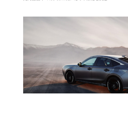
光岡自動車『M55 CONCEPT』の市販化を決定