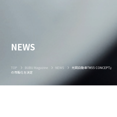
NEWS
TOP
BUBU Magazine
NEWS
光岡自動車『M55 CONCEPT』
の市販化を決定