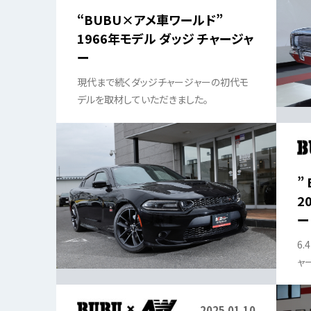
“BUBU×アメ車ワールド”
1966年モデル ダッジ チャージャ
ー
現代まで続くダッジチャージャーの初代モ
デルを取材していただきました。
”
2
ー
6
ャ
い
2025.01.10