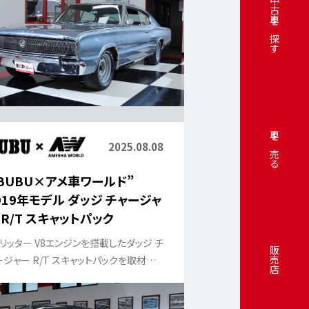
中古車を探す
車を売る
2025.08.08
 BUBU×アメ車ワールド”
019年モデル ダッジ チャージャ
 R/T スキャットパック
.4リッター V8エンジンを搭載したダッジ チ
販売店
ージャー R/T スキャットパックを取材して
ただきました。