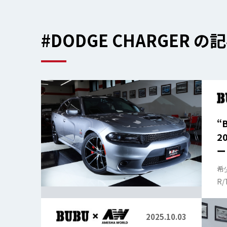
#DODGE CHARGER 
“
2
ー
希
R
し
2025.10.03