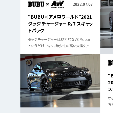
2022.07.07
“BUBU×アメ車ワールド”2021
ダッジ チャージャー R/T スキャッ
トパック
ダッジチャージャーは魅力的なV8 Mopar
というだけでなく、希少性の高い大排気量
V8エンジンを搭載した最後のアメリカンセ
ダンなのである。
“
2
ス
マ
方
弟