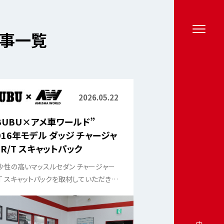
の記事一覧
2026.05.22
BUBU×アメ車ワールド”
016年モデル ダッジ チャージャ
 R/T スキャットパック
少性の高いマッスルセダン チャージャー
/T スキャットパックを取材していただきま
た。