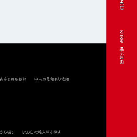
販売店
BUBUを選ぶ理由
ト査定＆買取依頼
中古車見積もり依頼
から探す
BCD自社輸入車を探す