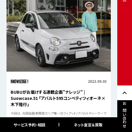
2022.09.03
BUBUがお届けする連載企画”ナレッジ” |
Suowcase.51 「アバルト595コンペティツィオーネ×
木下隆行」
お問い合わせ
今回は、光岡自動車関東エリア唯一のフィアット/アバルトディーラーで
ある「フィアット/アバルト国立」にてレーシングドライバーの「木下隆
之」がベイビーモンスター「アバルト595コンペティツィオーネ」に試
サービス予約・相談
ネット査定＆買取
乗。