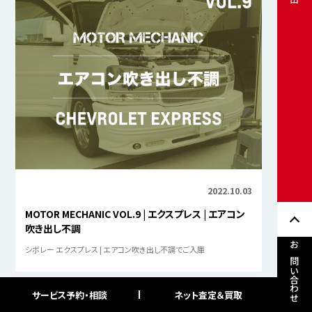
2022.10.03
MOTOR MECHANIC VOL.9 | エクスプレス | エアコン
吹き出し不調
シボレー エクスプレス | エアコン吹き出し不調でご入庫
お問い合わせ
サービス予約・相談
ネット査定＆買取