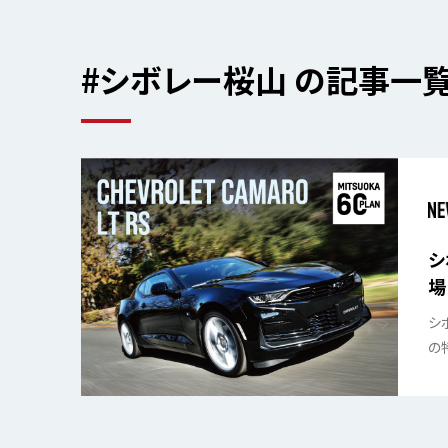
#シボレー桜山 の記事一
シ
場
シ
の特
限