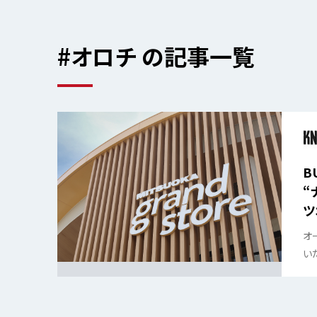
#オロチ の記事一覧
B
“
ツ
ー
オ
い
gr