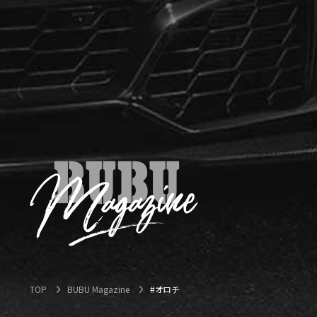
TOP
BUBU Magazine
#オロチ