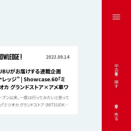
2023.09.14
中古車を探す
UBUがお届けする連載企画
ナレッジ” | Showcase.60「ミ
オカ グランドストア×アメ車ワ
ルド」
ープン以来、一度は行ってみたいと思って
た『ミツオカ グランドストア（MITSUOKA
車を売る
and store）』を取材して来ました！