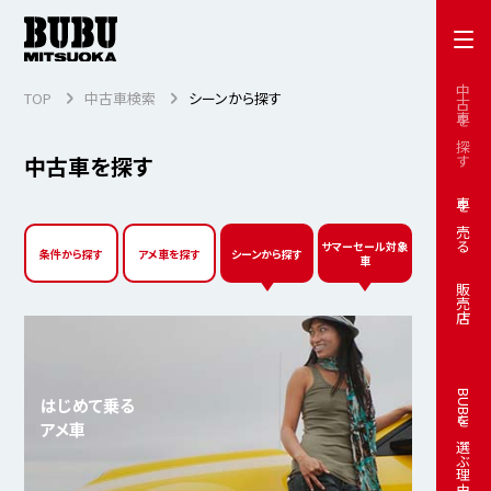
中古車を探す
TOP
中古車検索
シーンから探す
中古車を探す
車を売る
サマーセール対象
条件から探す
アメ車を探す
シーンから探す
車
販売店
BUBUを選ぶ理由
はじめて乗る
アメ車