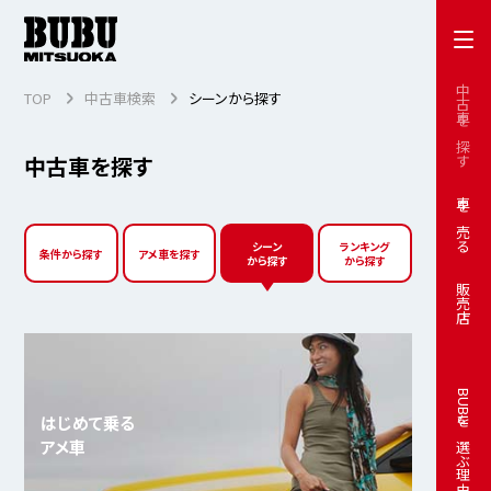
中古車を探す
TOP
中古車検索
シーンから探す
中古車を探す
車を売る
シーン
ランキング
条件から探す
アメ車を探す
から探す
から探す
販売店
BUBUを選ぶ理由
はじめて乗る
アメ車