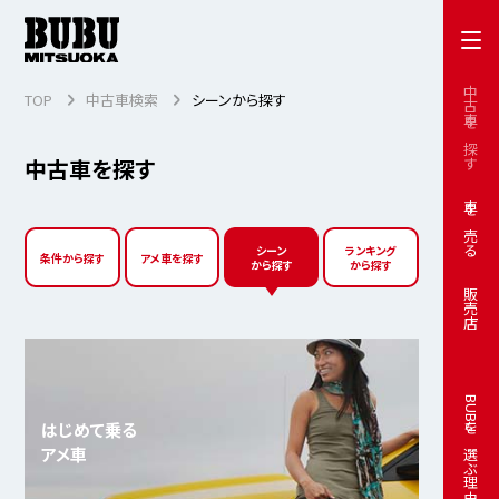
中古車を探す
TOP
中古車検索
シーンから探す
中古車を探す
車を売る
シーン
ランキング
条件から探す
アメ車を探す
から探す
から探す
販売店
BUBUを選ぶ理由
はじめて乗る
アメ車