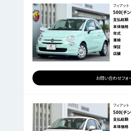
フィアット
500(チ
支払総額
本体価格
年式
車検
保証
店舗
お問い合わせフォ
フィアット
500(チ
支払総額
本体価格