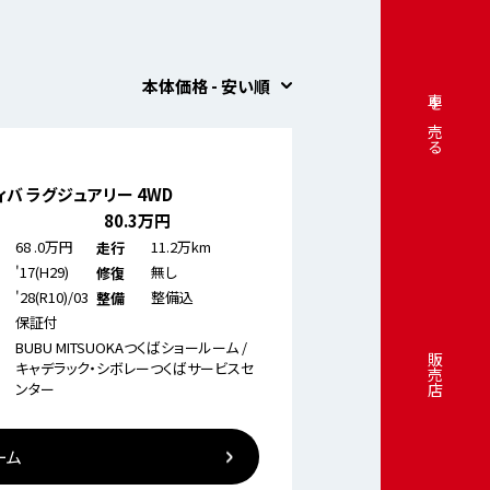
本体価格 - 安い順
車を売る
バ ラグジュアリー 4WD
80
.3万円
68
.0万円
11.2万km
走行
'17(H29)
無し
修復
'28(R10)/03
整備込
整備
保証付
BUBU MITSUOKAつくばショールーム /
販売店
キャデラック・シボレーつくばサービスセ
ンター
ーム