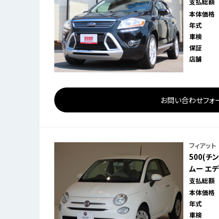
支払総額
本体価格
年式
車検
保証
店舗
お問い合わせフォ
フィアット
500(チ
ムー エ
支払総額
本体価格
年式
車検