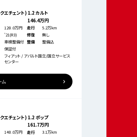
ンクエチェント) 1.2 カルト
146
.4万円
128
.0万円
5.2万km
走行
'21(R3)
無し
修復
車検整備付
整備込
整備
保証付
フィアット / アバルト国立/国立サービス
センター
ーム
ンクエチェント) 1.2 ポップ
161
.7万円
148
.0万円
3.1万km
走行