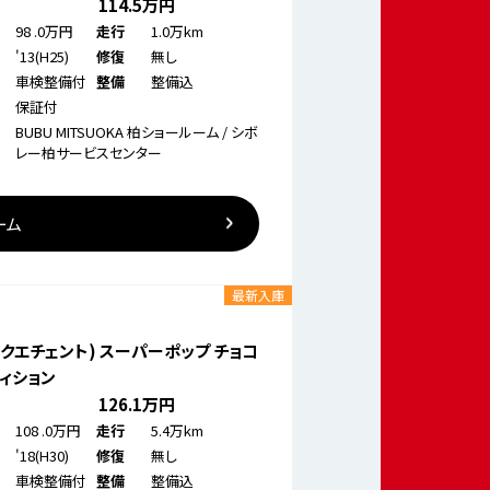
114
.5万円
98
.0万円
1.0万km
走行
'13(H25)
無し
修復
車検整備付
整備込
整備
保証付
BUBU MITSUOKA 柏ショールーム / シボ
レー柏サービスセンター
ーム
最新入庫
ンクエチェント) スーパーポップ チョコ
ディション
126
.1万円
108
.0万円
5.4万km
走行
'18(H30)
無し
修復
車検整備付
整備込
整備