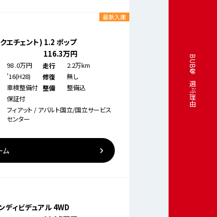
最新入庫
ンクエチェント) 1.2 ポップ
116
.3万円
BUBUを選ぶ理由
98
.0万円
2.2万km
走行
'16(H28)
無し
修復
車検整備付
整備込
整備
保証付
フィアット / アバルト国立/国立サービス
センター
ーム
ンディビデュアル 4WD