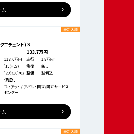
ーム
最新入庫
ンクエチェント) S
133
.7万円
118
.0万円
1.8万km
走行
'15(H27)
無し
修復
'28(R10)/03
整備込
整備
保証付
フィアット / アバルト国立/国立サービス
センター
ーム
最新入庫