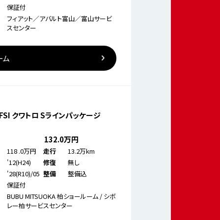
保証付
フィアット／アバルト富山／富山サービ
スセンター
ーム
 TFSI クワトロ Sラインパッケージ
132
.0万円
118
.0万円
13.2万km
走行
'12(H24)
無し
修復
'28(R10)/05
整備込
整備
保証付
BUBU MITSUOKA 柏ショールーム / シボ
レー柏サービスセンター