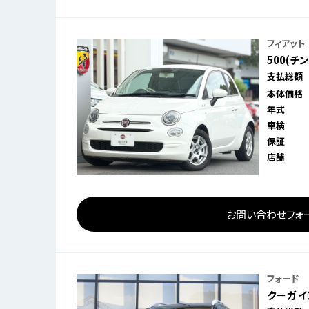
フィアット
500(チ
支払総額
本体価格
年式
車検
保証
店舗
お問い合わせフォ
フォード
クーガ イ