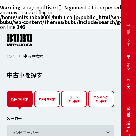
Warning
: array_multisort(): Argument #1 is expected to be
an array or a sort flag in
/home/mitsuoka0001/bubu.co.jp/public_html/wp-
bubu/wp-content/themes/bubu/include/search/get.php
中古車を探す
on line
146
TOP
中古車検索
車を売る
中古車を探す
販売店
シーン
ランキング
条件から探す
アメ車を探す
から探す
から探す
BUBUを選ぶ理由
メーカー
ランドローバー