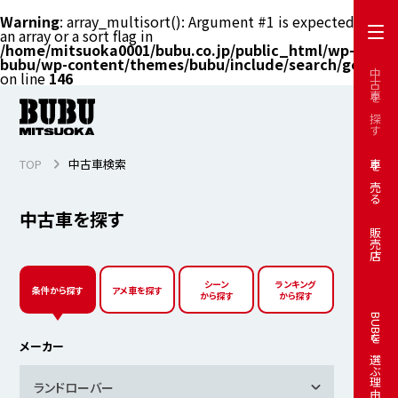
Warning
: array_multisort(): Argument #1 is expected to be
an array or a sort flag in
/home/mitsuoka0001/bubu.co.jp/public_html/wp-
bubu/wp-content/themes/bubu/include/search/get.php
中古車を探す
on line
146
TOP
中古車検索
車を売る
中古車を探す
販売店
シーン
ランキング
条件から探す
アメ車を探す
から探す
から探す
BUBUを選ぶ理由
メーカー
ランドローバー