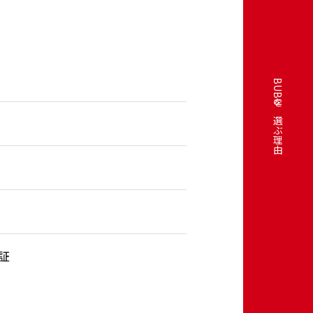
BUBUを選ぶ理由
証
月