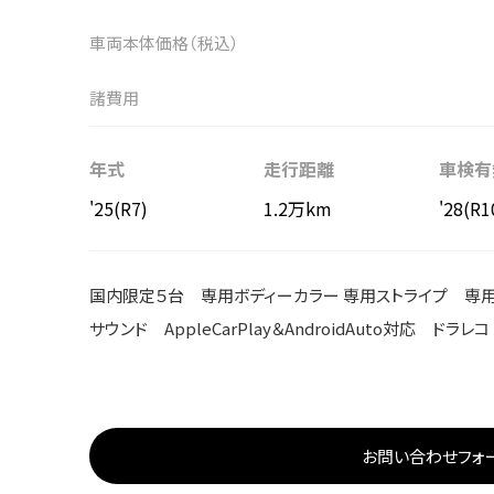
車両本体価格（税込）
諸費用
年式
走行距離
車検有
'25(R7)
1.2万km
'28(R1
国内限定５台 専用ボディーカラー 専用ストライプ 専用
サウンド AppleCarPlay＆AndroidAuto対応 ドラレコ
お問い合わせフォ