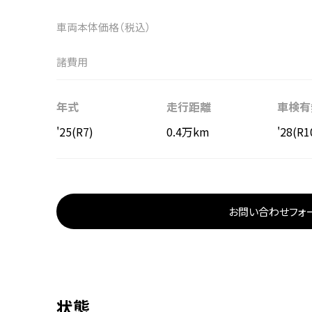
車両本体価格（税込）
諸費用
年式
走行距離
車検有
'25(R7)
0.4万km
'28(R1
お問い合わせフォ
状態