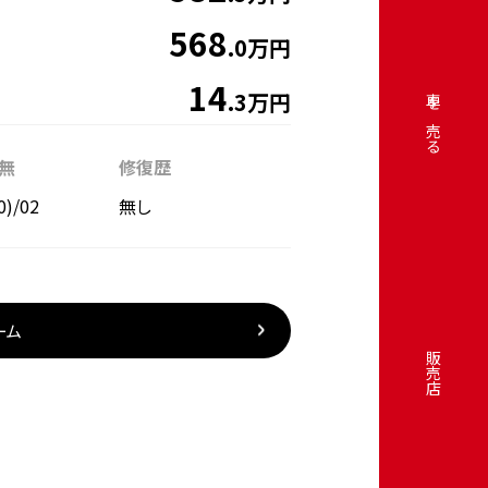
568
.0万円
14
.3万円
車を売る
無
修復歴
0)/02
無し
ーム
販売店