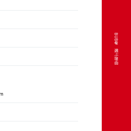
BUBUを選ぶ理由
月
km