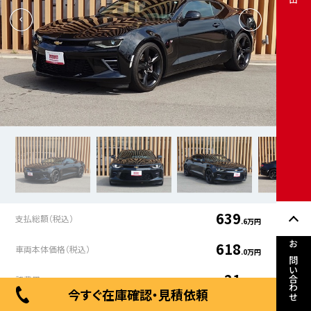
639
支払総額（税込）
.6万円
618
車両本体価格（税込）
.0万円
お問い合わせ
21
諸費用
.7万円
今すぐ在庫確認・見積依頼
年式
走行距離
車検有無
修復歴