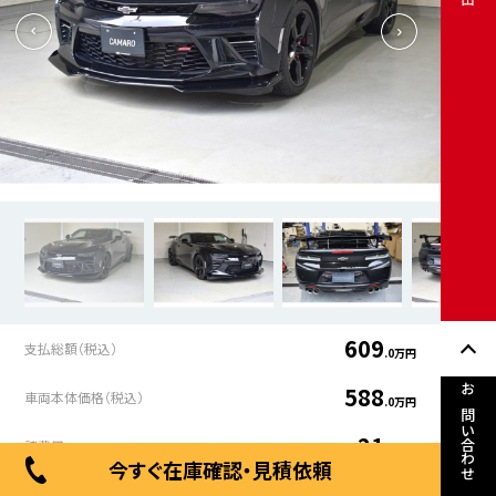
609
支払総額（税込）
.0万円
588
車両本体価格（税込）
.0万円
お問い合わせ
21
諸費用
.0万円
今すぐ在庫確認・見積依頼
年式
走行距離
車検有無
修復歴