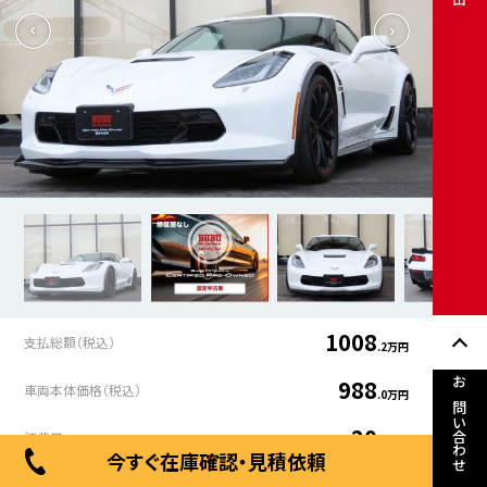
1008
支払総額（税込）
.2万円
988
車両本体価格（税込）
.0万円
お問い合わせ
20
諸費用
.3万円
今すぐ在庫確認・見積依頼
年式
走行距離
車検有無
修復歴