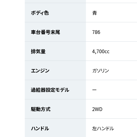
ボディ色
青
車台番号末尾
786
排気量
4,700cc
エンジン
ガソリン
過給器設定モデル
ー
駆動方式
2WD
ハンドル
左ハンドル