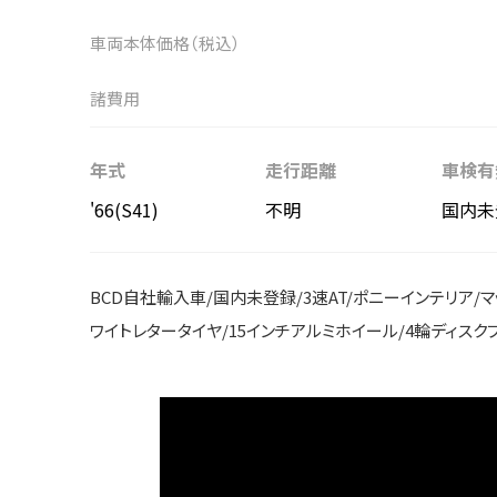
車両本体価格（税込）
諸費用
年式
走行距離
車検有
'66(S41)
不明
国内未
BCD自社輸入車/国内未登録/3速AT/ポニーインテリア/マッチ
ワイトレタータイヤ/15インチアルミホイール/4輪ディスク