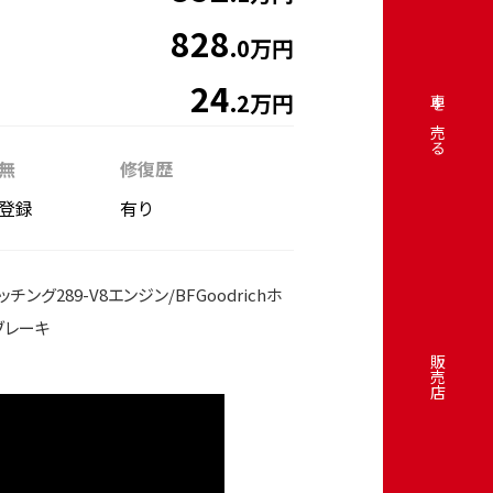
828
.0万円
24
.2万円
車を売る
無
修復歴
登録
有り
ング289-V8エンジン/BFGoodrichホ
ブレーキ
販売店