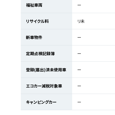
福祉車両
ー
リサイクル料
リ未
新車物件
ー
定期点検記録簿
ー
登録(届出)済未使用車
ー
エコカー減税対象車
ー
キャンピングカー
ー