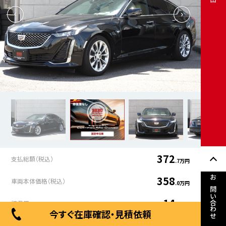
372
支払総額（税込）
.7万円
358
車両本体価格（税込）
.0万円
お問い合わせ
14
諸費用
.7万円
今すぐ在庫確認・見積依頼
年式
走行距離
車検有無
修復歴