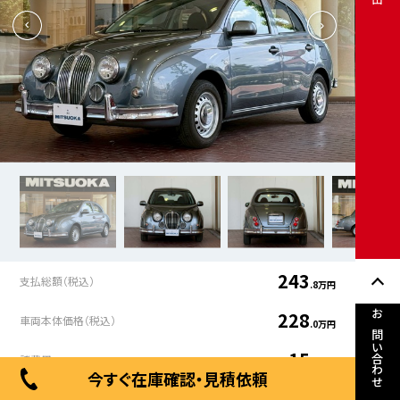
243
支払総額（税込）
.8万円
228
車両本体価格（税込）
.0万円
お問い合わせ
15
諸費用
.9万円
今すぐ在庫確認・見積依頼
年式
走行距離
車検有無
修復歴