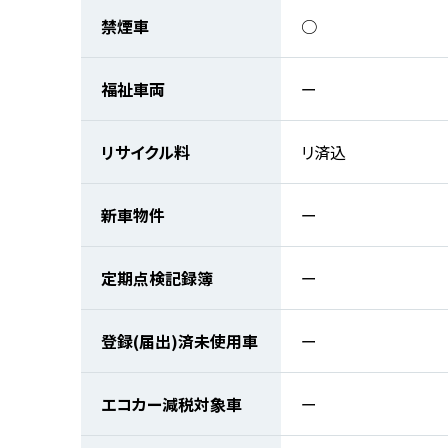
禁煙車
○
福祉車両
ー
リサイクル料
リ済込
新車物件
ー
定期点検記録簿
ー
登録(届出)済未使用車
ー
エコカー減税対象車
ー