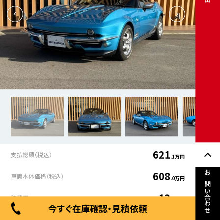
621
支払総額（税込）
.1万円
608
車両本体価格（税込）
.0万円
お問い合わせ
13
諸費用
.2万円
今すぐ在庫確認・見積依頼
年式
走行距離
車検有無
修復歴